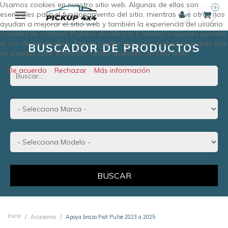
Usamos cookies en nuestro sitio web. Algunas de ellas son
0
esenciales para el funcionamiento del sitio, mientras que otras nos
ayudan a mejorar el sitio web y también la experiencia del usuario
(cookies de rastreo). Puedes decidir por ti mismo si quieres permitir
el uso de las cookies. Ten en cuenta que si las rechazas, puede que
BUSCADOR DE PRODUCTOS
no puedas usar todas las funcionalidades del sitio web.
De acuerdo
Rechazar
Más información
BUSCAR
Inicio
Accesorios
Apoya brazo Fiat Pulse 2023 a 2025