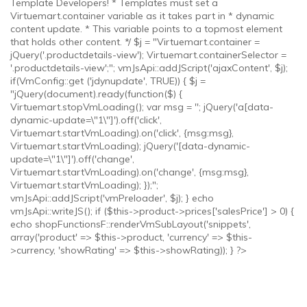
Template Developers! * Templates must set a
Virtuemart.container variable as it takes part in * dynamic
content update. * This variable points to a topmost element
that holds other content. */ $j = "Virtuemart.container =
jQuery('.productdetails-view'); Virtuemart.containerSelector =
'.productdetails-view';"; vmJsApi::addJScript('ajaxContent', $j);
if(VmConfig::get ('jdynupdate', TRUE)) { $j =
"jQuery(document).ready(function($) {
Virtuemart.stopVmLoading(); var msg = ''; jQuery('a[data-
dynamic-update=\"1\"]').off('click',
Virtuemart.startVmLoading).on('click', {msg:msg},
Virtuemart.startVmLoading); jQuery('[data-dynamic-
update=\"1\"]').off('change',
Virtuemart.startVmLoading).on('change', {msg:msg},
Virtuemart.startVmLoading); });";
vmJsApi::addJScript('vmPreloader', $j); } echo
vmJsApi::writeJS(); if ($this->product->prices['salesPrice'] > 0) {
echo shopFunctionsF::renderVmSubLayout('snippets',
array('product' => $this->product, 'currency' => $this-
>currency, 'showRating' => $this->showRating)); } ?>