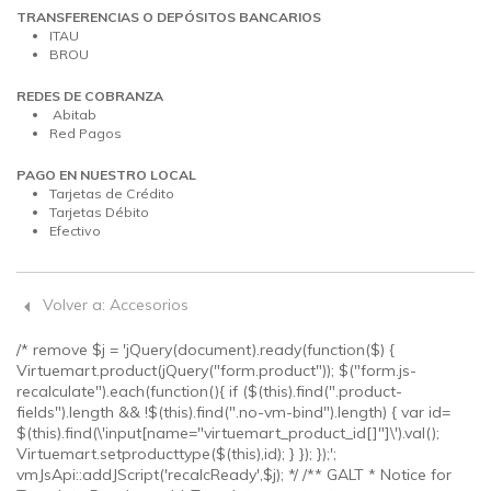
TRANSFERENCIAS O DEPÓSITOS BANCARIOS
ITAU
BROU
REDES DE COBRANZA
Abitab
Red Pagos
PAGO EN NUESTRO LOCAL
Tarjetas de Crédito
Tarjetas Débito
Efectivo
Volver a: Accesorios
/* remove $j = 'jQuery(document).ready(function($) {
Virtuemart.product(jQuery("form.product")); $("form.js-
recalculate").each(function(){ if ($(this).find(".product-
fields").length && !$(this).find(".no-vm-bind").length) { var id=
$(this).find(\'input[name="virtuemart_product_id[]"]\').val();
Virtuemart.setproducttype($(this),id); } }); });';
vmJsApi::addJScript('recalcReady',$j); */ /** GALT * Notice for