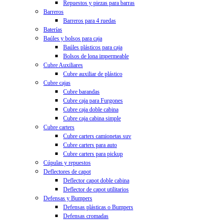
Repuestos y piezas para barras
Barreros
Barreros para 4 ruedas
Baterías
Baúles y bolsos para caja
Baúles plásticos para caja
Bolsos de lona impermeable
Cubre Auxiliares
Cubre auxiliar de plástico
Cubre cajas
Cubre barandas
Cubre caja para Furgones
Cubre caja doble cabina
Cubre caja cabina simple
Cubre carters
Cubre carters camionetas suv
Cubre carters para auto
Cubre carters para pickup
Cúpulas y repuestos
Deflectores de capot
Deflector capot doble cabina
Deflector de capot utilitarios
Defensas y Bumpers
Defensas plásticas o Bumpers
Defensas cromadas