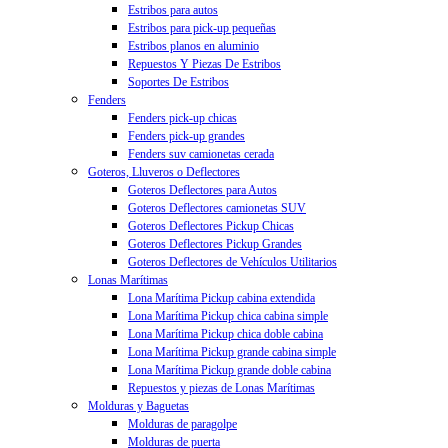
Estribos para autos
Estribos para pick-up pequeñas
Estribos planos en aluminio
Repuestos Y Piezas De Estribos
Soportes De Estribos
Fenders
Fenders pick-up chicas
Fenders pick-up grandes
Fenders suv camionetas cerada
Goteros, Lluveros o Deflectores
Goteros Deflectores para Autos
Goteros Deflectores camionetas SUV
Goteros Deflectores Pickup Chicas
Goteros Deflectores Pickup Grandes
Goteros Deflectores de Vehículos Utilitarios
Lonas Marítimas
Lona Marítima Pickup cabina extendida
Lona Marítima Pickup chica cabina simple
Lona Marítima Pickup chica doble cabina
Lona Marítima Pickup grande cabina simple
Lona Marítima Pickup grande doble cabina
Repuestos y piezas de Lonas Marítimas
Molduras y Baguetas
Molduras de paragolpe
Molduras de puerta