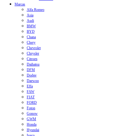
Marcas
Alfa Romeo
Asia
Audi
BMW
BYD
Chana
Chery
Chevrolet
Chrysler
Citroen
Daihatsu
DFM
Dodge
Daewoo
Effa
FAW
FIAT
FORD
Foton
Gonow
GWM
Honda
Hyundai
Iveco