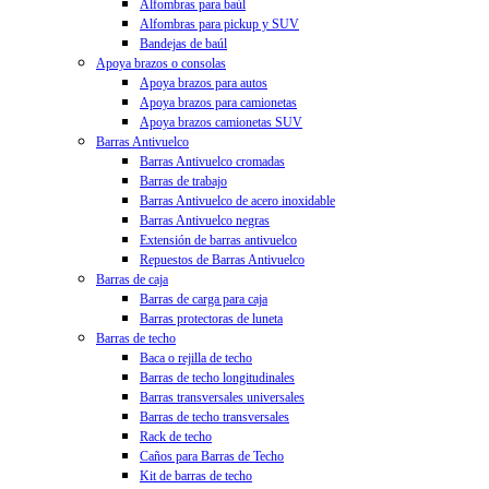
Alfombras para baúl
Alfombras para pickup y SUV
Bandejas de baúl
Apoya brazos o consolas
Apoya brazos para autos
Apoya brazos para camionetas
Apoya brazos camionetas SUV
Barras Antivuelco
Barras Antivuelco cromadas
Barras de trabajo
Barras Antivuelco de acero inoxidable
Barras Antivuelco negras
Extensión de barras antivuelco
Repuestos de Barras Antivuelco
Barras de caja
Barras de carga para caja
Barras protectoras de luneta
Barras de techo
Baca o rejilla de techo
Barras de techo longitudinales
Barras transversales universales
Barras de techo transversales
Rack de techo
Caños para Barras de Techo
Kit de barras de techo