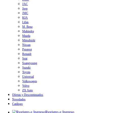
JAC
Jeep
JMC
KIA
Lifan
M. Benz
Mahindra
Mazda
Mitsubishi
Nissan
Peugeot
Renault
Seat
Ssangyoung
Suzuki
Toyota
Universal
Volkswagen
Volvo
ZX Auto
Ofertas y Descontinuados
Novedades
Catálogo
Registro e Ingreso