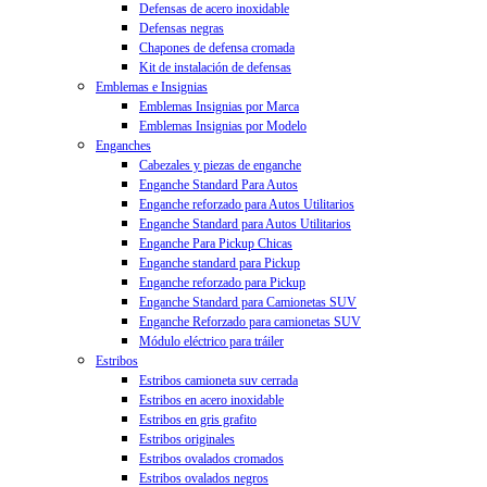
Defensas de acero inoxidable
Defensas negras
Chapones de defensa cromada
Kit de instalación de defensas
Emblemas e Insignias
Emblemas Insignias por Marca
Emblemas Insignias por Modelo
Enganches
Cabezales y piezas de enganche
Enganche Standard Para Autos
Enganche reforzado para Autos Utilitarios
Enganche Standard para Autos Utilitarios
Enganche Para Pickup Chicas
Enganche standard para Pickup
Enganche reforzado para Pickup
Enganche Standard para Camionetas SUV
Enganche Reforzado para camionetas SUV
Módulo eléctrico para tráiler
Estribos
Estribos camioneta suv cerrada
Estribos en acero inoxidable
Estribos en gris grafito
Estribos originales
Estribos ovalados cromados
Estribos ovalados negros