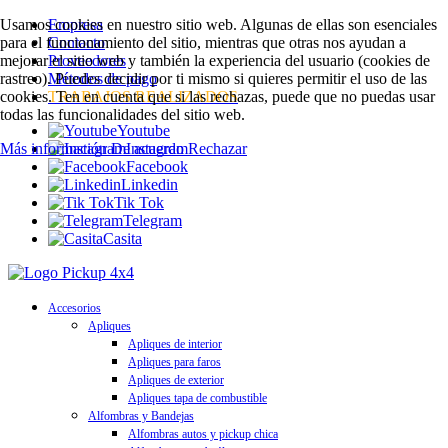
Usamos cookies en nuestro sitio web. Algunas de ellas son esenciales
Empresa
para el funcionamiento del sitio, mientras que otras nos ayudan a
Contacto
mejorar el sitio web y también la experiencia del usuario (cookies de
Proveedores
rastreo). Puedes decidir por ti mismo si quieres permitir el uso de las
Métodos de pago
cookies. Ten en cuenta que si las rechazas, puede que no puedas usar
TRABAJOS REALIZADOS
todas las funcionalidades del sitio web.
Youtube
Más información
De acuerdo
Instagram
Rechazar
Facebook
Linkedin
Tik Tok
Telegram
Casita
Accesorios
Apliques
Apliques de interior
Apliques para faros
Apliques de exterior
Apliques tapa de combustible
Alfombras y Bandejas
Alfombras autos y pickup chica