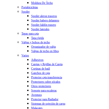
Moldura De Techo
Portabicicletas
Spoiler
Spoiler aleron traseros
Spoiler babero delantero
Spoiler faldón trasero
Spoiler laterales
Tapas para caja
Tapa rígida
Valijas y bolsos de techo
Organizador de valija
Valijas de techo en fibra
Varios
Adhesivos
Caretas y Rejillas de Careta
Cortinas de baúl
Ganchos de caja
Protector caja transferencia
Protectores cubre zócalos
Otros protectores
Soporte para escaleras
Aventura
Protector para Radiador
Sistemas de sujeción de carga
Malacates