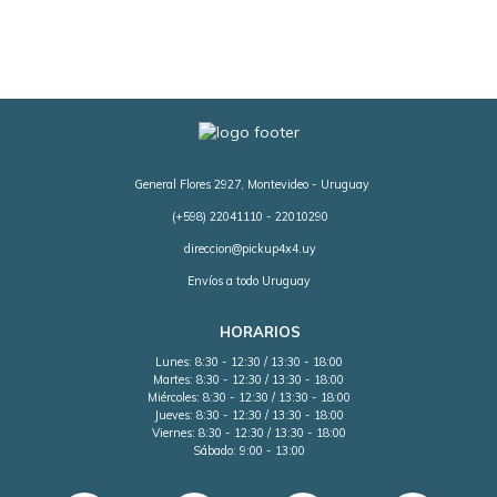
General Flores 2927, Montevideo - Uruguay
(+598) 22041110 - 22010290
direccion@pickup4x4.uy
Envíos a todo Uruguay
HORARIOS
Lunes: 8:30 - 12:30 / 13:30 - 18:00
Martes: 8:30 - 12:30 / 13:30 - 18:00
Miércoles: 8:30 - 12:30 / 13:30 - 18:00
Jueves: 8:30 - 12:30 / 13:30 - 18:00
Viernes: 8:30 - 12:30 / 13:30 - 18:00
Sábado: 9:00 - 13:00