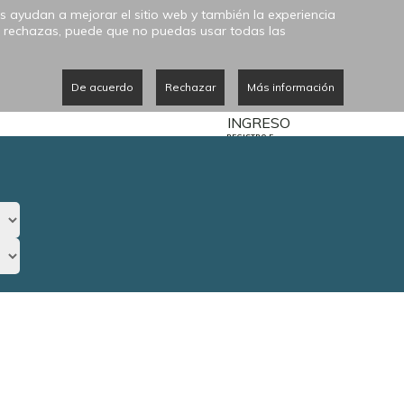
s ayudan a mejorar el sitio web y también la experiencia
 las rechazas, puede que no puedas usar todas las
0
OVEDADES
CATÁLOGO
De acuerdo
Rechazar
Más información
MIS COMPRAS
REGISTRO E
INGRESO