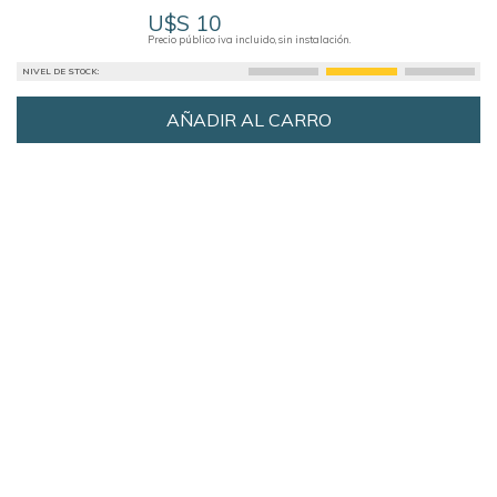
U$S 10
Precio público iva incluido, sin instalación.
NIVEL DE STOCK:
AÑADIR AL CARRO