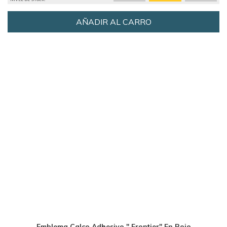
AÑADIR AL CARRO
Emblema Calco Adhesivo " Frontier" En Rojo