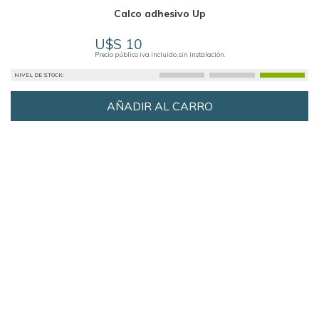
Calco adhesivo Up
U$S 10
Precio público iva incluido, sin instalación.
NIVEL DE STOCK:
AÑADIR AL CARRO