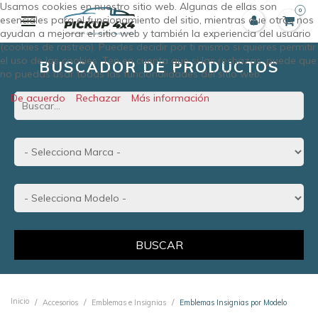
Usamos cookies en nuestro sitio web. Algunas de ellas son
0
esenciales para el funcionamiento del sitio, mientras que otras nos
ayudan a mejorar el sitio web y también la experiencia del usuario
(cookies de rastreo). Puedes decidir por ti mismo si quieres permitir
el uso de las cookies. Ten en cuenta que si las rechazas, puede que
BUSCADOR DE PRODUCTOS
no puedas usar todas las funcionalidades del sitio web.
De acuerdo
Rechazar
Más información
BUSCAR
Inicio
Accesorios
Emblemas e Insignias
Emblemas Insignias por Modelo