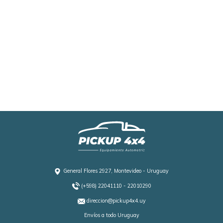
General Flores 2927, Montevideo - Uruguay
(+598) 22041110 - 22010290
direccion@pickup4x4.uy
Envíos a todo Uruguay