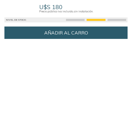
U$S 180
Precio público iva incluido, sin instalación.
NIVEL DE STOCK:
AÑADIR AL CARRO