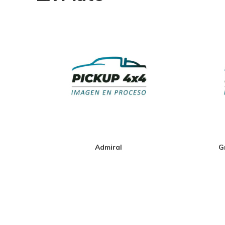
Admiral
G