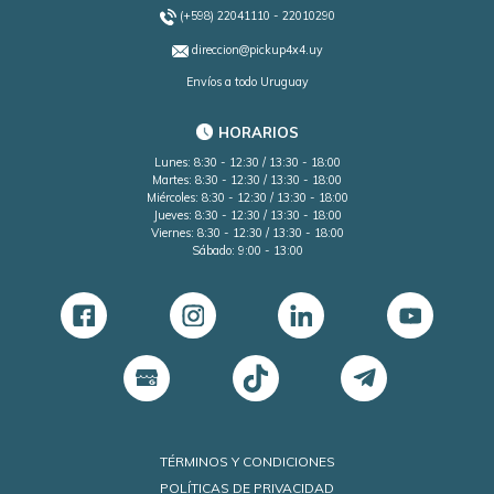
(+598) 22041110 - 22010290
direccion@pickup4x4.uy
Envíos a todo Uruguay
Barra longitudinales universales
para Nissan Tiida
HORARIOS
Lunes: 8:30 - 12:30 / 13:30 - 18:00
Martes: 8:30 - 12:30 / 13:30 - 18:00
Miércoles: 8:30 - 12:30 / 13:30 - 18:00
Jueves: 8:30 - 12:30 / 13:30 - 18:00
Lona marítima, cubre caja, barra
Viernes: 8:30 - 12:30 / 13:30 - 18:00
anti-vuelco y estribos para NISSAN
Sábado: 9:00 - 13:00
FRONTIER NP300
Molduras protectoras para puertas y
paragolpes de #Renault #Sandero
TÉRMINOS Y CONDICIONES
Protector adhesivo universal para
POLÍTICAS DE PRIVACIDAD