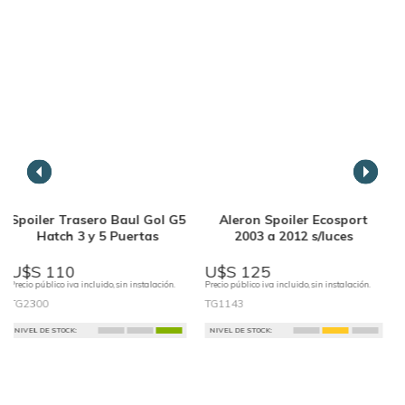
Spoiler Trasero Baul Gol G5
Aleron Spoiler Ecosport
Hatch 3 y 5 Puertas
2003 a 2012 s/luces
U$S 110
U$S 125
Precio público iva incluido, sin instalación.
Precio público iva incluido, sin instalación.
P
TG2300
TG1143
NIVEL DE STOCK:
NIVEL DE STOCK: