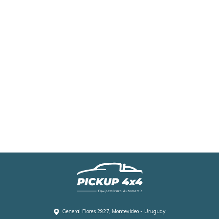
Equipamiento completo para Nissan
Frontier - defensa, estribos, barra
antivuelco y goteros
Equipamiento para Volkswagen
Virtus
Goteros y Molduras de puertas para
Renault Sandero
Equipamiento completo para
VOLKSWAGEN AMAROK
General Flores 2927, Montevideo - Uruguay