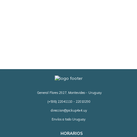
General Flores 2927, Montevideo - Uruguay
(+598) 22041110 - 22010290
direccion@pickup4x4.uy
Envíos a todo Uruguay
HORARIOS