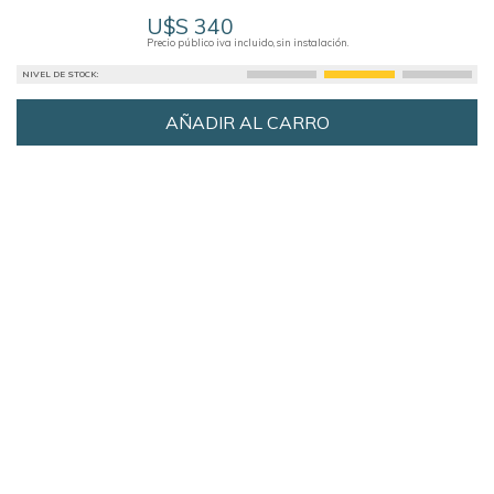
U$S 340
Precio público iva incluido, sin instalación.
NIVEL DE STOCK:
AÑADIR AL CARRO