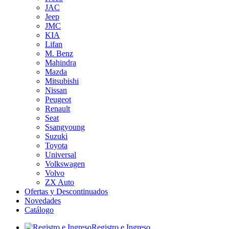
JAC
Jeep
JMC
KIA
Lifan
M. Benz
Mahindra
Mazda
Mitsubishi
Nissan
Peugeot
Renault
Seat
Ssangyoung
Suzuki
Toyota
Universal
Volkswagen
Volvo
ZX Auto
Ofertas y Descontinuados
Novedades
Catálogo
Registro e Ingreso