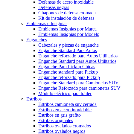
Defensas de acero inoxidable
Defensas negras
Chapones de defensa cromada
Kit de instalación de defensas
Emblemas e Insignias
Emblemas Insignias por Marca
Emblemas Insignias por Modelo
Enganches
Cabezales y piezas de enganche
Enganche Standard Para Autos
Enganche reforzado para Autos Utilitarios
Enganche Standard para Autos Utilitarios
Enganche Para Pickup Chicas
Enganche standard para Pickup
Enganche reforzado para Pickup
Enganche Standard para Camionetas SUV
Enganche Reforzado para camionetas SUV
Módulo eléctrico para tráiler
Estribos
Estribos camioneta suv cerrada
Estribos en acero inoxidable
Estribos en gris grafito
Estribos originales
Estribos ovalados cromados
Estribos ovalados negros