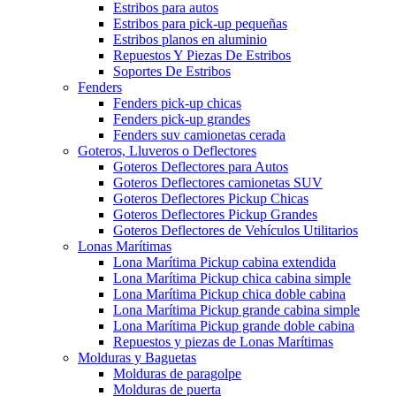
Estribos para autos
Estribos para pick-up pequeñas
Estribos planos en aluminio
Repuestos Y Piezas De Estribos
Soportes De Estribos
Fenders
Fenders pick-up chicas
Fenders pick-up grandes
Fenders suv camionetas cerada
Goteros, Lluveros o Deflectores
Goteros Deflectores para Autos
Goteros Deflectores camionetas SUV
Goteros Deflectores Pickup Chicas
Goteros Deflectores Pickup Grandes
Goteros Deflectores de Vehículos Utilitarios
Lonas Marítimas
Lona Marítima Pickup cabina extendida
Lona Marítima Pickup chica cabina simple
Lona Marítima Pickup chica doble cabina
Lona Marítima Pickup grande cabina simple
Lona Marítima Pickup grande doble cabina
Repuestos y piezas de Lonas Marítimas
Molduras y Baguetas
Molduras de paragolpe
Molduras de puerta