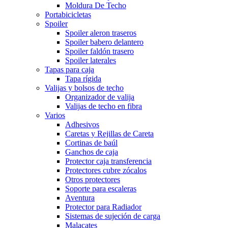
Moldura De Techo
Portabicicletas
Spoiler
Spoiler aleron traseros
Spoiler babero delantero
Spoiler faldón trasero
Spoiler laterales
Tapas para caja
Tapa rígida
Valijas y bolsos de techo
Organizador de valija
Valijas de techo en fibra
Varios
Adhesivos
Caretas y Rejillas de Careta
Cortinas de baúl
Ganchos de caja
Protector caja transferencia
Protectores cubre zócalos
Otros protectores
Soporte para escaleras
Aventura
Protector para Radiador
Sistemas de sujeción de carga
Malacates