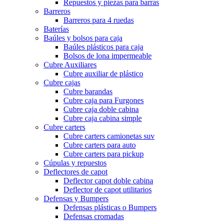
Repuestos y piezas para barras
Barreros
Barreros para 4 ruedas
Baterías
Baúles y bolsos para caja
Baúles plásticos para caja
Bolsos de lona impermeable
Cubre Auxiliares
Cubre auxiliar de plástico
Cubre cajas
Cubre barandas
Cubre caja para Furgones
Cubre caja doble cabina
Cubre caja cabina simple
Cubre carters
Cubre carters camionetas suv
Cubre carters para auto
Cubre carters para pickup
Cúpulas y repuestos
Deflectores de capot
Deflector capot doble cabina
Deflector de capot utilitarios
Defensas y Bumpers
Defensas plásticas o Bumpers
Defensas cromadas