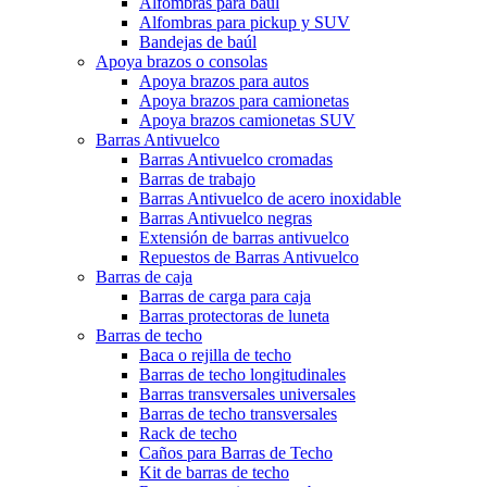
Alfombras para baúl
Alfombras para pickup y SUV
Bandejas de baúl
Apoya brazos o consolas
Apoya brazos para autos
Apoya brazos para camionetas
Apoya brazos camionetas SUV
Barras Antivuelco
Barras Antivuelco cromadas
Barras de trabajo
Barras Antivuelco de acero inoxidable
Barras Antivuelco negras
Extensión de barras antivuelco
Repuestos de Barras Antivuelco
Barras de caja
Barras de carga para caja
Barras protectoras de luneta
Barras de techo
Baca o rejilla de techo
Barras de techo longitudinales
Barras transversales universales
Barras de techo transversales
Rack de techo
Caños para Barras de Techo
Kit de barras de techo