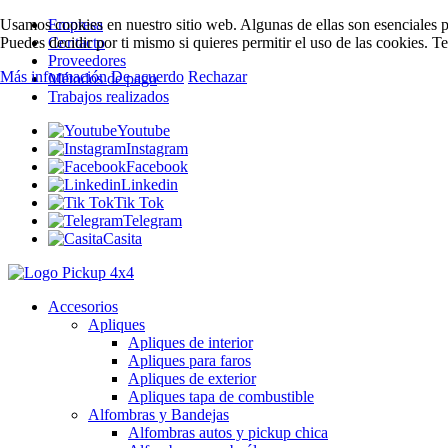
Usamos cookies en nuestro sitio web. Algunas de ellas son esenciales pa
Empresa
Puedes decidir por ti mismo si quieres permitir el uso de las cookies. T
Contacto
Proveedores
Más información
De acuerdo
Rechazar
Métodos de pago
Trabajos realizados
Youtube
Instagram
Facebook
Linkedin
Tik Tok
Telegram
Casita
Accesorios
Apliques
Apliques de interior
Apliques para faros
Apliques de exterior
Apliques tapa de combustible
Alfombras y Bandejas
Alfombras autos y pickup chica