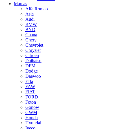
Marcas
Alfa Romeo
Asia
Audi
BMW
BYD
Chana
Chery
Chevrolet
Chrysler
Citroen
Daihatsu
DFM
Dodge
Daewoo
Effa
FAW
FIAT
FORD
Foton
Gonow
GWM
Honda
Hyundai
Iveco