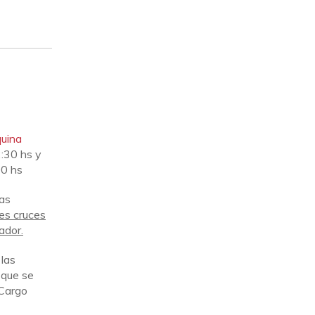
quina
:30 hs y
00 hs
las
res cruces
ador.
 las
 que se
Cargo