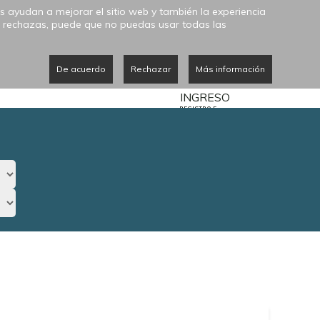
s ayudan a mejorar el sitio web y también la experiencia
 las rechazas, puede que no puedas usar todas las
0
OVEDADES
CATÁLOGO
De acuerdo
Rechazar
Más información
MIS COMPRAS
REGISTRO E
INGRESO