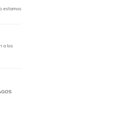
no estamos
n a los
PAGOS