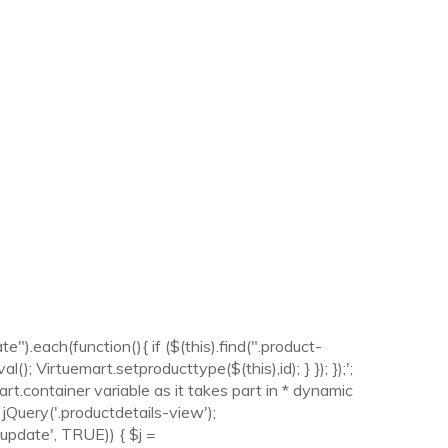
").each(function(){ if ($(this).find(".product-
(); Virtuemart.setproducttype($(this),id); } }); });';
rt.container variable as it takes part in * dynamic
jQuery('.productdetails-view');
nupdate', TRUE)) { $j =