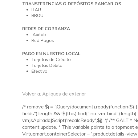
TRANSFERENCIAS O DEPÓSITOS BANCARIOS
ITAU
BROU
REDES DE COBRANZA
Abitab
Red Pagos
PAGO EN NUESTRO LOCAL
Tarjetas de Crédito
Tarjetas Débito
Efectivo
Volver a: Apliques de exterior
/* remove $j = 'jQuery(document).ready(function($) { V
fields").length && !$(this).find(".no-vm-bind").length) {
vmJsApi::addJScript('recalcReady',$j); */ /** GALT * 
content update. * This variable points to a topmost e
Virtuemart.containerSelector = '.productdetails-view';