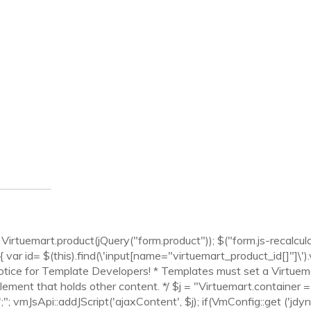
irtuemart.product(jQuery("form.product")); $("form.js-recalculate
 var id= $(this).find(\'input[name="virtuemart_product_id[]"]\').val
Notice for Template Developers! * Templates must set a Virtuema
lement that holds other content. */ $j = "Virtuemart.container = 
"; vmJsApi::addJScript('ajaxContent', $j); if(VmConfig::get ('jdy