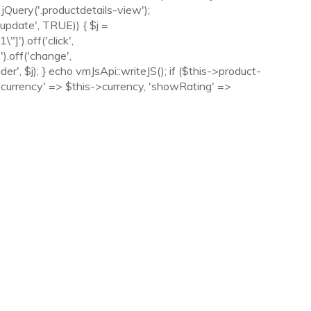
jQuery('.productdetails-view');
nupdate', TRUE)) { $j =
').off('click',
).off('change',
', $j); } echo vmJsApi::writeJS(); if ($this->product-
 'currency' => $this->currency, 'showRating' =>