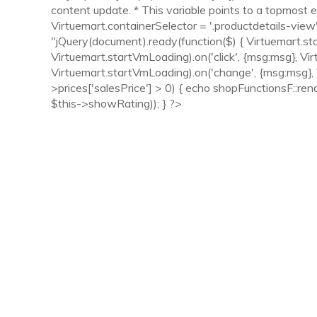
content update. * This variable points to a topmost e
Virtuemart.containerSelector = '.productdetails-view';
"jQuery(document).ready(function($) { Virtuemart.sto
Virtuemart.startVmLoading).on('click', {msg:msg}, Vi
Virtuemart.startVmLoading).on('change', {msg:msg}, Vi
>prices['salesPrice'] > 0) { echo shopFunctionsF::re
$this->showRating)); } ?>