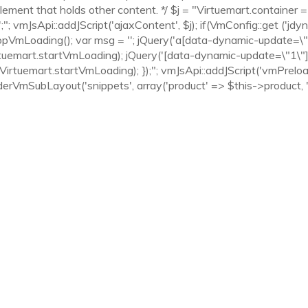
lement that holds other content. */ $j = "Virtuemart.container = 
"; vmJsApi::addJScript('ajaxContent', $j); if(VmConfig::get ('jdy
pVmLoading(); var msg = ''; jQuery('a[data-dynamic-update=\"1\"]
rtuemart.startVmLoading); jQuery('[data-dynamic-update=\"1\"]'
rtuemart.startVmLoading); });"; vmJsApi::addJScript('vmPreloader
nderVmSubLayout('snippets', array('product' => $this->product,