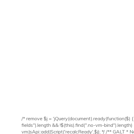
/* remove $j = 'jQuery(document).ready(function($) { V
fields").length && !$(this).find(".no-vm-bind").length) {
vmJsApi::addJScript('recalcReady',$j); */ /** GALT * 