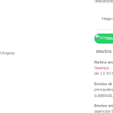
NIVEL DE STOC
Haga u
Con
ENVÍOS 
, Uruguay
Retiro en
Guaviyú
.
de 13:30 
Envíos al 
principal
o agencia 
Envíos e
agencias t