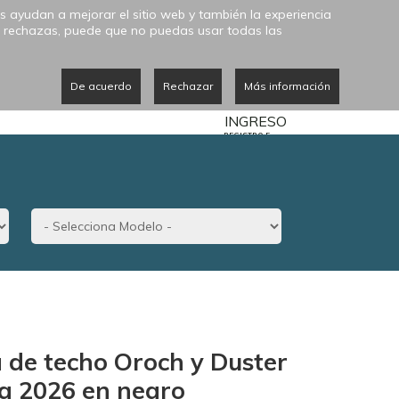
s ayudan a mejorar el sitio web y también la experiencia
 las rechazas, puede que no puedas usar todas las
0
NOVEDADES
CATÁLOGO
De acuerdo
Rechazar
Más información
MIS COMPRAS
REGISTRO E
INGRESO
 de techo Oroch y Duster
a 2026 en negro