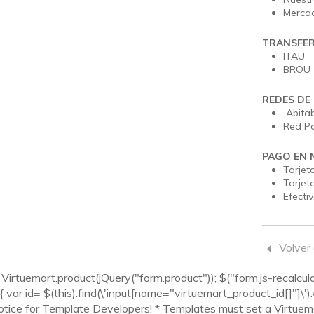
Merca
TRANSFER
ITAU
BROU
REDES DE
Abita
Red P
PAGO EN 
Tarjet
Tarjet
Efecti
Volver
irtuemart.product(jQuery("form.product")); $("form.js-recalculate
 var id= $(this).find(\'input[name="virtuemart_product_id[]"]\').val
Notice for Template Developers! * Templates must set a Virtuema