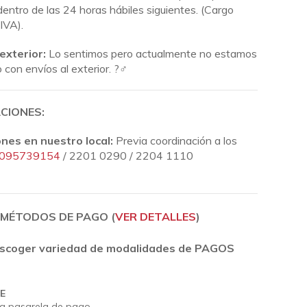
entro de las 24 horas hábiles siguientes.
(Cargo
IVA).
 exterior:
Lo sentimos pero actualmente no estamos
con envíos al exterior. ?‍♂️
CIONES:
ones en nuestro local:
Previa coordinación a los
095739154
/ 2201 0290 / 2204 1110
MÉTODOS DE PAGO (
VER DETALLES
)
scoger variedad de modalidades de PAGOS
E
a pasarela de pago