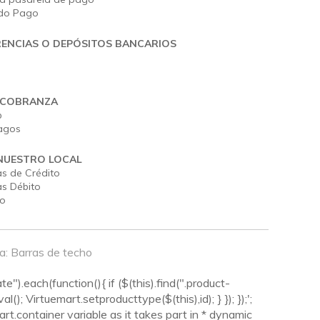
do Pago
ENCIAS O DEPÓSITOS BANCARIOS
 COBRANZA
b
agos
NUESTRO LOCAL
as de Crédito
as Débito
vo
 a: Barras de techo
").each(function(){ if ($(this).find(".product-
(); Virtuemart.setproducttype($(this),id); } }); });';
rt.container variable as it takes part in * dynamic