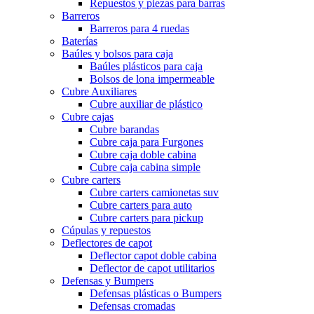
Repuestos y piezas para barras
Barreros
Barreros para 4 ruedas
Baterías
Baúles y bolsos para caja
Baúles plásticos para caja
Bolsos de lona impermeable
Cubre Auxiliares
Cubre auxiliar de plástico
Cubre cajas
Cubre barandas
Cubre caja para Furgones
Cubre caja doble cabina
Cubre caja cabina simple
Cubre carters
Cubre carters camionetas suv
Cubre carters para auto
Cubre carters para pickup
Cúpulas y repuestos
Deflectores de capot
Deflector capot doble cabina
Deflector de capot utilitarios
Defensas y Bumpers
Defensas plásticas o Bumpers
Defensas cromadas