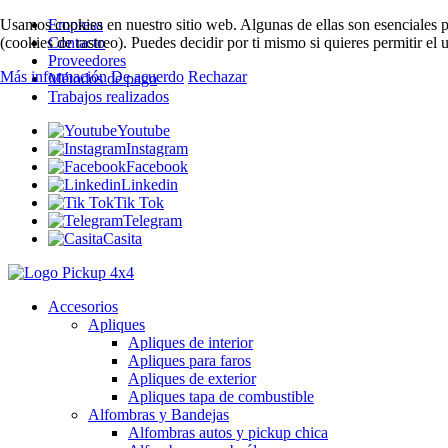
Usamos cookies en nuestro sitio web. Algunas de ellas son esenciales pa
Empresa
(cookies de rastreo). Puedes decidir por ti mismo si quieres permitir el
Contacto
Proveedores
Más información
De acuerdo
Rechazar
Métodos de pago
Trabajos realizados
Youtube
Instagram
Facebook
Linkedin
Tik Tok
Telegram
Casita
Accesorios
Apliques
Apliques de interior
Apliques para faros
Apliques de exterior
Apliques tapa de combustible
Alfombras y Bandejas
Alfombras autos y pickup chica