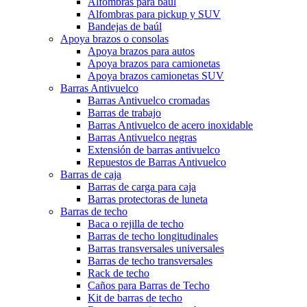
Alfombras para baúl
Alfombras para pickup y SUV
Bandejas de baúl
Apoya brazos o consolas
Apoya brazos para autos
Apoya brazos para camionetas
Apoya brazos camionetas SUV
Barras Antivuelco
Barras Antivuelco cromadas
Barras de trabajo
Barras Antivuelco de acero inoxidable
Barras Antivuelco negras
Extensión de barras antivuelco
Repuestos de Barras Antivuelco
Barras de caja
Barras de carga para caja
Barras protectoras de luneta
Barras de techo
Baca o rejilla de techo
Barras de techo longitudinales
Barras transversales universales
Barras de techo transversales
Rack de techo
Caños para Barras de Techo
Kit de barras de techo