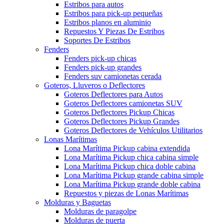
Estribos para autos
Estribos para pick-up pequeñas
Estribos planos en aluminio
Repuestos Y Piezas De Estribos
Soportes De Estribos
Fenders
Fenders pick-up chicas
Fenders pick-up grandes
Fenders suv camionetas cerada
Goteros, Lluveros o Deflectores
Goteros Deflectores para Autos
Goteros Deflectores camionetas SUV
Goteros Deflectores Pickup Chicas
Goteros Deflectores Pickup Grandes
Goteros Deflectores de Vehículos Utilitarios
Lonas Marítimas
Lona Marítima Pickup cabina extendida
Lona Marítima Pickup chica cabina simple
Lona Marítima Pickup chica doble cabina
Lona Marítima Pickup grande cabina simple
Lona Marítima Pickup grande doble cabina
Repuestos y piezas de Lonas Marítimas
Molduras y Baguetas
Molduras de paragolpe
Molduras de puerta