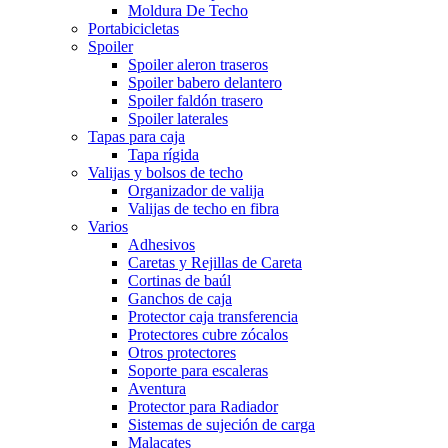
Moldura De Techo
Portabicicletas
Spoiler
Spoiler aleron traseros
Spoiler babero delantero
Spoiler faldón trasero
Spoiler laterales
Tapas para caja
Tapa rígida
Valijas y bolsos de techo
Organizador de valija
Valijas de techo en fibra
Varios
Adhesivos
Caretas y Rejillas de Careta
Cortinas de baúl
Ganchos de caja
Protector caja transferencia
Protectores cubre zócalos
Otros protectores
Soporte para escaleras
Aventura
Protector para Radiador
Sistemas de sujeción de carga
Malacates