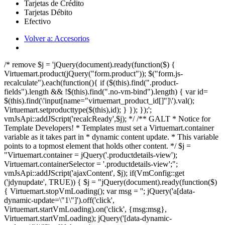
Tarjetas de Crédito
Tarjetas Débito
Efectivo
Volver a: Accesorios
/* remove $j = 'jQuery(document).ready(function($) {
Virtuemart.product(jQuery("form.product")); $("form.js-
recalculate").each(function(){ if ($(this).find(".product-
fields").length && !$(this).find(".no-vm-bind").length) { var id=
$(this).find(\'input[name="virtuemart_product_id[]"]\').val();
Virtuemart.setproducttype($(this),id); } }); });';
vmJsApi::addJScript('recalcReady',$j); */ /** GALT * Notice for
Template Developers! * Templates must set a Virtuemart.container
variable as it takes part in * dynamic content update. * This variable
points to a topmost element that holds other content. */ $j =
"Virtuemart.container = jQuery('.productdetails-view');
Virtuemart.containerSelector = '.productdetails-view';";
vmJsApi::addJScript('ajaxContent', $j); if(VmConfig::get
('jdynupdate', TRUE)) { $j = "jQuery(document).ready(function($)
{ Virtuemart.stopVmLoading(); var msg = ''; jQuery('a[data-
dynamic-update=\"1\"]').off('click',
Virtuemart.startVmLoading).on('click', {msg:msg},
Virtuemart.startVmLoading); jQuery('[data-dynamic-