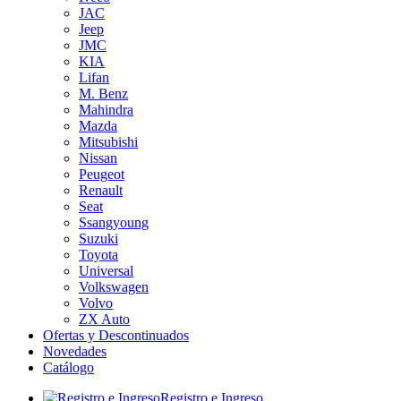
JAC
Jeep
JMC
KIA
Lifan
M. Benz
Mahindra
Mazda
Mitsubishi
Nissan
Peugeot
Renault
Seat
Ssangyoung
Suzuki
Toyota
Universal
Volkswagen
Volvo
ZX Auto
Ofertas y Descontinuados
Novedades
Catálogo
Registro e Ingreso