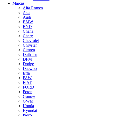
Marcas
Alfa Romeo
Asia
Audi
BMW
BYD
Chana
Chery
Chevrolet
Chrysler
Citroen
Daihatsu
DFM
Dodge
Daewoo
Effa
FAW
FIAT
FORD
Foton
Gonow
GWM
Honda
Hyundai
Iveco