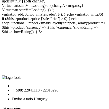
update=\"1\"]').off('change',
Virtuemart.startVmLoading).on('change', {msg:msg},
Virtuemart.startVmLoading); });";
vmJsApi::addJScript('vmPreloader', $j); } echo vmJsApi::writeJS();
if ($this->product->prices['salesPrice'] > 0) { echo
shopFunctionsF::renderVmSubLayout('snippets', array('product' =>
$this->product, 'currency' => $this->currency, 'showRating' =>
$this->showRating)); } ?>
General Flores 2927, Montevideo - Uruguay
(+598) 22041110 - 22010290
direccion@pickup4x4.uy
Envíos a todo Uruguay
Horarios