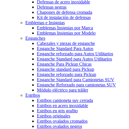
Defensas de acero inoxidable
Defensas negras
Chapones de defensa cromada
Kit de instalación de defensas
Emblemas e Insignias
Emblemas Insignias por Marca
Emblemas Insignias por Modelo
Enganches
Cabezales y piezas de enganche
Enganche Standard Para Autos
Enganche reforzado para Autos Utilitarios
Enganche Standard para Autos Utilitarios
Enganche Para Pickup Chicas
Enganche standard para Pickup
Enganche reforzado para Pickup
Enganche Standard para Camionetas SUV
Enganche Reforzado para camionetas SUV
Módulo eléctrico para tráiler
Estribos
Estribos camioneta suv cerrada
Estribos en acero inoxidable
Estribos en gris grafito
Estribos originales
Estribos ovalados cromados
Estribos ovalados negros