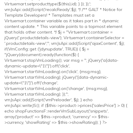
Virtuemart.setproducttype($(this),id); } }); });';
vmJsApi::addJScript('recalcReady',$j); */ /** GALT * Notice for
Template Developers! * Templates must set a
Virtuemart.container variable as it takes part in * dynamic
content update. * This variable points to a topmost element
that holds other content. */ $j = "Virtuemart.container =
jQuery('.productdetails-view'); Virtuemart.containerSelector =
'.productdetails-view';"; vmJsApi::addJScript('ajaxContent', $j);
if(VmConfig::get ('jdynupdate', TRUE)) { $j =
"jQuery(document).ready(function($) {
Virtuemart.stopVmLoading(); var msg = ''; jQuery('a[data-
dynamic-update=\"1\"]').off('click',
Virtuemart.startVmLoading).on('click', {msg:msg},
Virtuemart.startVmLoading); jQuery('[data-dynamic-
update=\"1\"]').off('change',
Virtuemart.startVmLoading).on('change', {msg:msg},
Virtuemart.startVmLoading); });";
vmJsApi::addJScript('vmPreloader', $j); } echo
vmJsApi::writeJS(); if ($this->product->prices['salesPrice'] > 0) {
echo shopFunctionsF::renderVmSubLayout('snippets',
array('product' => $this->product, 'currency' => $this-
>currency, 'showRating' => $this->showRating)); } ?>