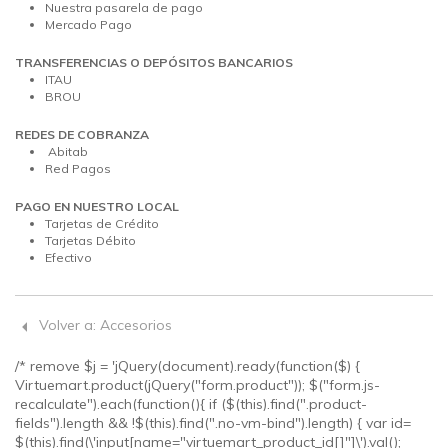
Nuestra pasarela de pago
Mercado Pago
TRANSFERENCIAS O DEPÓSITOS BANCARIOS
ITAU
BROU
REDES DE COBRANZA
Abitab
Red Pagos
PAGO EN NUESTRO LOCAL
Tarjetas de Crédito
Tarjetas Débito
Efectivo
Volver a: Accesorios
/* remove $j = 'jQuery(document).ready(function($) {
Virtuemart.product(jQuery("form.product")); $("form.js-
recalculate").each(function(){ if ($(this).find(".product-
fields").length && !$(this).find(".no-vm-bind").length) { var id=
$(this).find(\'input[name="virtuemart_product_id[]"]\').val();