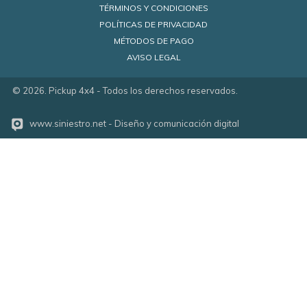
TÉRMINOS Y CONDICIONES
POLÍTICAS DE PRIVACIDAD
MÉTODOS DE PAGO
AVISO LEGAL
©
2026
. Pickup 4x4 - Todos los derechos reservados.
www.siniestro.net
- Diseño y comunicación digital