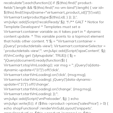
recalculate").each(function(){ if ($(this).find(".product-
fields").length && !$(this).find(".no-vm-bind").length) { var id=
$(this).find(\'input[name="virtuemart_product_id[]"]\').val();
Virtuemart.setproducttype($(this),id); } }); });';
vmJsApi::addJScript('recalcReady',$j); */ /** GALT * Notice for
Template Developers! * Templates must set a
Virtuemart.container variable as it takes part in * dynamic
content update. * This variable points to a topmost element
that holds other content. */ $j = "Virtuemart.container =
jQuery('.productdetails-view'); Virtuemart.containerSelector =
'.productdetails-view';"; vmJsApi::addJScript('ajaxContent', $j);
if(VmConfig::get ('jdynupdate', TRUE)) { $j =
"jQuery(document).ready(function($) {
Virtuemart.stopVmLoading(); var msg = ''; jQuery('a[data-
dynamic-update=\"1\"]').off('click',
Virtuemart.startVmLoading).on('click', {msg:msg},
Virtuemart.startVmLoading); jQuery('[data-dynamic-
update=\"1\"]').off('change',
Virtuemart.startVmLoading).on('change', {msg:msg},
Virtuemart.startVmLoading); });";
vmJsApi::addJScript('vmPreloader', $j); } echo
vmJsApi::writeJS(); if ($this->product->prices['salesPrice'] > 0) {
echo shopFunctionsF::renderVmSubLayout('snippets',
array('product' => $this->product, 'currency' => $this-