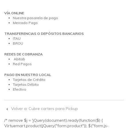
VÍA ONLINE
Nuestra pasarela de pago
Mercado Pago
TRANSFERENCIAS O DEPÓSITOS BANCARIOS
ITAU
BROU
REDES DE COBRANZA
Abitab
Red Pagos
PAGO EN NUESTRO LOCAL
Tarjetas de Crédito
Tarjetas Débito
Efectivo
Volver a: Cubre carters para Pickup
/* remove $j = 'jQuery(document).ready(function($) {
Virtuemart.product(jQuery("form.product")); $("form.js-