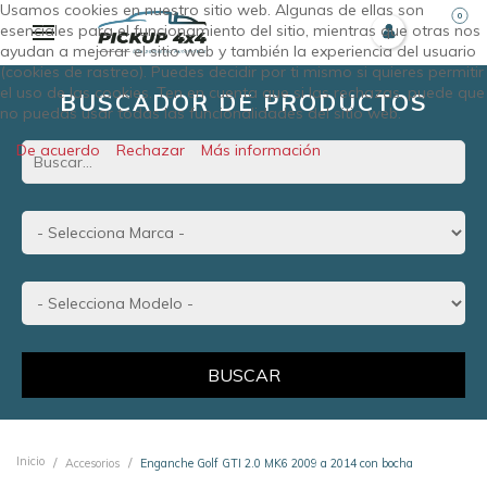
Usamos cookies en nuestro sitio web. Algunas de ellas son
0
esenciales para el funcionamiento del sitio, mientras que otras nos
ayudan a mejorar el sitio web y también la experiencia del usuario
(cookies de rastreo). Puedes decidir por ti mismo si quieres permitir
el uso de las cookies. Ten en cuenta que si las rechazas, puede que
BUSCADOR DE PRODUCTOS
no puedas usar todas las funcionalidades del sitio web.
De acuerdo
Rechazar
Más información
BUSCAR
Inicio
Accesorios
Enganche Golf GTI 2.0 MK6 2009 a 2014 con bocha