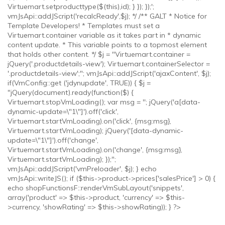
Virtuemart.setproducttype($(this),id); } }); });';
vmJsApi::addJScript('recalcReady',$j); */ /** GALT * Notice for
Template Developers! * Templates must set a
Virtuemart.container variable as it takes part in * dynamic
content update. * This variable points to a topmost element
that holds other content. */ $j = "Virtuemart.container =
jQuery('.productdetails-view'); Virtuemart.containerSelector =
'.productdetails-view';"; vmJsApi::addJScript('ajaxContent', $j);
if(VmConfig::get ('jdynupdate', TRUE)) { $j =
"jQuery(document).ready(function($) {
Virtuemart.stopVmLoading(); var msg = ''; jQuery('a[data-
dynamic-update=\"1\"]').off('click',
Virtuemart.startVmLoading).on('click', {msg:msg},
Virtuemart.startVmLoading); jQuery('[data-dynamic-
update=\"1\"]').off('change',
Virtuemart.startVmLoading).on('change', {msg:msg},
Virtuemart.startVmLoading); });";
vmJsApi::addJScript('vmPreloader', $j); } echo
vmJsApi::writeJS(); if ($this->product->prices['salesPrice'] > 0) {
echo shopFunctionsF::renderVmSubLayout('snippets',
array('product' => $this->product, 'currency' => $this-
>currency, 'showRating' => $this->showRating)); } ?>