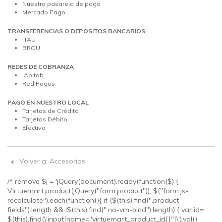
Nuestra pasarela de pago
Mercado Pago
TRANSFERENCIAS O DEPÓSITOS BANCARIOS
ITAU
BROU
REDES DE COBRANZA
Abitab
Red Pagos
PAGO EN NUESTRO LOCAL
Tarjetas de Crédito
Tarjetas Débito
Efectivo
Volver a: Accesorios
/* remove $j = 'jQuery(document).ready(function($) {
Virtuemart.product(jQuery("form.product")); $("form.js-
recalculate").each(function(){ if ($(this).find(".product-
fields").length && !$(this).find(".no-vm-bind").length) { var id=
$(this).find(\'input[name="virtuemart_product_id[]"]\').val();