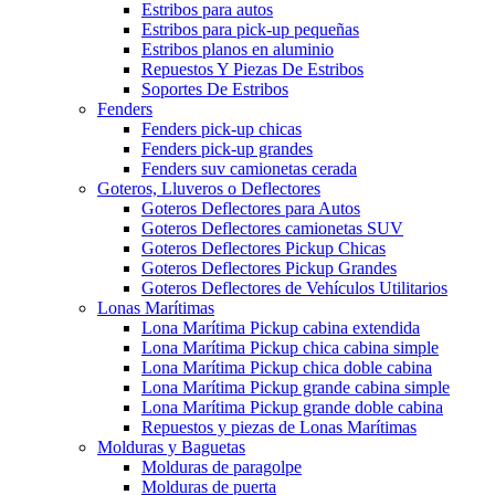
Estribos para autos
Estribos para pick-up pequeñas
Estribos planos en aluminio
Repuestos Y Piezas De Estribos
Soportes De Estribos
Fenders
Fenders pick-up chicas
Fenders pick-up grandes
Fenders suv camionetas cerada
Goteros, Lluveros o Deflectores
Goteros Deflectores para Autos
Goteros Deflectores camionetas SUV
Goteros Deflectores Pickup Chicas
Goteros Deflectores Pickup Grandes
Goteros Deflectores de Vehículos Utilitarios
Lonas Marítimas
Lona Marítima Pickup cabina extendida
Lona Marítima Pickup chica cabina simple
Lona Marítima Pickup chica doble cabina
Lona Marítima Pickup grande cabina simple
Lona Marítima Pickup grande doble cabina
Repuestos y piezas de Lonas Marítimas
Molduras y Baguetas
Molduras de paragolpe
Molduras de puerta