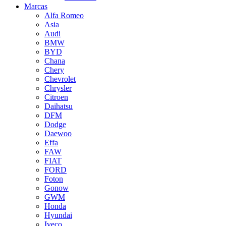
Marcas
Alfa Romeo
Asia
Audi
BMW
BYD
Chana
Chery
Chevrolet
Chrysler
Citroen
Daihatsu
DFM
Dodge
Daewoo
Effa
FAW
FIAT
FORD
Foton
Gonow
GWM
Honda
Hyundai
Iveco