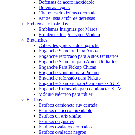
Defensas de acero inoxidable
Defensas negras
Chapones de defensa cromada
Kit de instalación de defensas
Emblemas e Insignias
Emblemas Insignias por Marca
Emblemas Insignias por Modelo
Enganches
Cabezales y piezas de enganche
Enganche Standard Para Autos
Enganche reforzado para Autos Utilitarios
Enganche Standard para Autos Utilitarios
Enganche Para Pickup Chicas
Enganche standard para Pickup
Enganche reforzado para Pickup
Enganche Standard para Camionetas SUV
Enganche Reforzado para camionetas SUV
Módulo eléctrico para tráiler
Estribos
Estribos camioneta suv cerrada
Estribos en acero inoxidable
Estribos en gris grafito
Estribos originales
Estribos ovalados cromados
Estribos ovalados negros