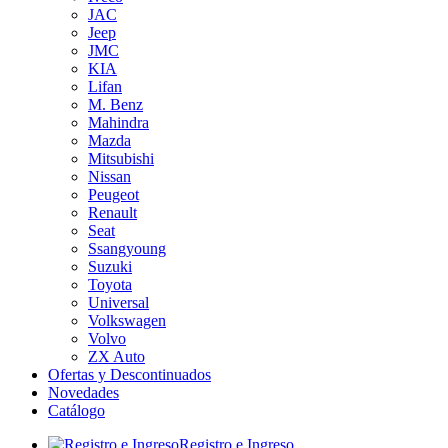
JAC
Jeep
JMC
KIA
Lifan
M. Benz
Mahindra
Mazda
Mitsubishi
Nissan
Peugeot
Renault
Seat
Ssangyoung
Suzuki
Toyota
Universal
Volkswagen
Volvo
ZX Auto
Ofertas y Descontinuados
Novedades
Catálogo
Registro e Ingreso