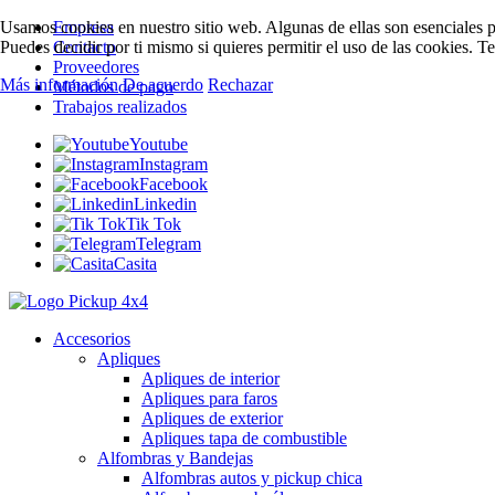
Usamos cookies en nuestro sitio web. Algunas de ellas son esenciales pa
Empresa
Puedes decidir por ti mismo si quieres permitir el uso de las cookies. T
Contacto
Proveedores
Más información
De acuerdo
Rechazar
Métodos de pago
Trabajos realizados
Youtube
Instagram
Facebook
Linkedin
Tik Tok
Telegram
Casita
Accesorios
Apliques
Apliques de interior
Apliques para faros
Apliques de exterior
Apliques tapa de combustible
Alfombras y Bandejas
Alfombras autos y pickup chica