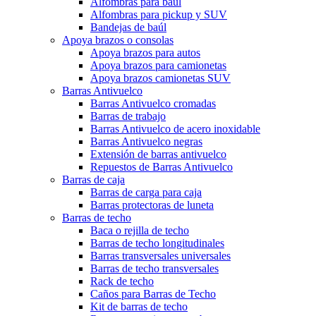
Alfombras para baúl
Alfombras para pickup y SUV
Bandejas de baúl
Apoya brazos o consolas
Apoya brazos para autos
Apoya brazos para camionetas
Apoya brazos camionetas SUV
Barras Antivuelco
Barras Antivuelco cromadas
Barras de trabajo
Barras Antivuelco de acero inoxidable
Barras Antivuelco negras
Extensión de barras antivuelco
Repuestos de Barras Antivuelco
Barras de caja
Barras de carga para caja
Barras protectoras de luneta
Barras de techo
Baca o rejilla de techo
Barras de techo longitudinales
Barras transversales universales
Barras de techo transversales
Rack de techo
Caños para Barras de Techo
Kit de barras de techo