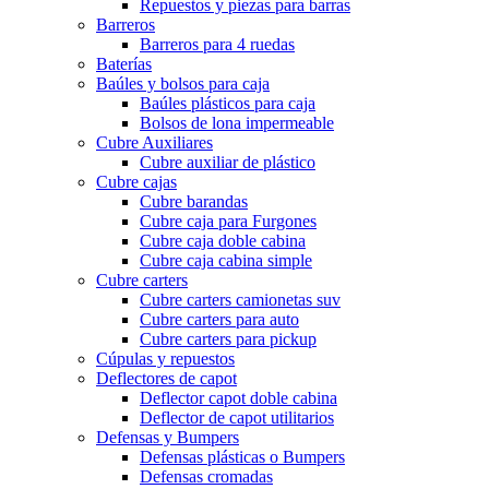
Repuestos y piezas para barras
Barreros
Barreros para 4 ruedas
Baterías
Baúles y bolsos para caja
Baúles plásticos para caja
Bolsos de lona impermeable
Cubre Auxiliares
Cubre auxiliar de plástico
Cubre cajas
Cubre barandas
Cubre caja para Furgones
Cubre caja doble cabina
Cubre caja cabina simple
Cubre carters
Cubre carters camionetas suv
Cubre carters para auto
Cubre carters para pickup
Cúpulas y repuestos
Deflectores de capot
Deflector capot doble cabina
Deflector de capot utilitarios
Defensas y Bumpers
Defensas plásticas o Bumpers
Defensas cromadas