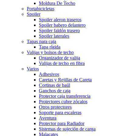
Moldura De Techo
Portabicicletas
Spoiler
Spoiler aleron traseros
Spoiler babero delantero
Spoiler faldón trasero
Spoiler laterales
Tapas para caja
Tapa rígida
Valijas y bolsos de techo
Organizador de valija
Valijas de techo en fibra
Varios
Adhesivos
Caretas y Rejillas de Careta
Cortinas de baúl
Ganchos de caja
Protector caja transferencia
Protectores cubre zócalos
Otros protectores
Soporte para escaleras
Aventura
Protector para Radiador
Sistemas de sujeción de carga
Malacates