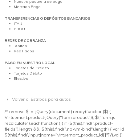
Nuestra pasarela de pago
Mercado Pago
TRANSFERENCIAS O DEPÓSITOS BANCARIOS
ITAU
BROU
REDES DE COBRANZA
Abitab
Red Pagos
PAGO EN NUESTRO LOCAL
Tarjetas de Crédito
Tarjetas Débito
Efectivo
Volver a: Estribos para autos
/* remove $j = 'jQuery(document).ready(function($) {
Virtuemart.product(jQuery("form.product")); $("form.js-
recalculate").each(function(){ if ($(this).find(".product-
fields").length && !$(this).find(".no-vm-bind").length) { var id=
$(this).find(\'input[name="virtuemart_product_id[]"]\').val();