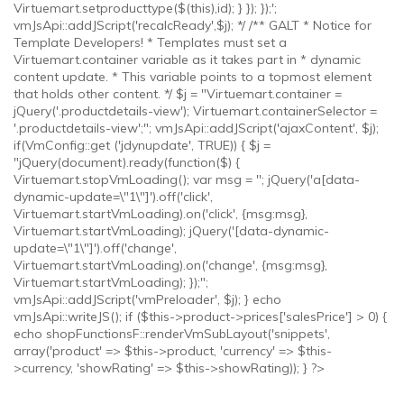
Virtuemart.setproducttype($(this),id); } }); });';
vmJsApi::addJScript('recalcReady',$j); */ /** GALT * Notice for
Template Developers! * Templates must set a
Virtuemart.container variable as it takes part in * dynamic
content update. * This variable points to a topmost element
that holds other content. */ $j = "Virtuemart.container =
jQuery('.productdetails-view'); Virtuemart.containerSelector =
'.productdetails-view';"; vmJsApi::addJScript('ajaxContent', $j);
if(VmConfig::get ('jdynupdate', TRUE)) { $j =
"jQuery(document).ready(function($) {
Virtuemart.stopVmLoading(); var msg = ''; jQuery('a[data-
dynamic-update=\"1\"]').off('click',
Virtuemart.startVmLoading).on('click', {msg:msg},
Virtuemart.startVmLoading); jQuery('[data-dynamic-
update=\"1\"]').off('change',
Virtuemart.startVmLoading).on('change', {msg:msg},
Virtuemart.startVmLoading); });";
vmJsApi::addJScript('vmPreloader', $j); } echo
vmJsApi::writeJS(); if ($this->product->prices['salesPrice'] > 0) {
echo shopFunctionsF::renderVmSubLayout('snippets',
array('product' => $this->product, 'currency' => $this-
>currency, 'showRating' => $this->showRating)); } ?>