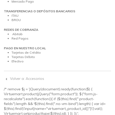
Mercado Pago
TRANSFERENCIAS O DEPÓSITOS BANCARIOS
ITAU
BROU
REDES DE COBRANZA
Abitab
Red Pagos
PAGO EN NUESTRO LOCAL
Tarjetas de Crédito
Tarjetas Débito
Efectivo
Volver a: Accesorios
/* remove $j = 'jQuery(document).ready(function($) {
Virtuemart.product(jQuery("form.product")); $("form.js-
recalculate").each(function(){ if ($(this).find(".product-
fields").length && !$(this).find(".no-vm-bind").length) { var id=
$(this).find(\'input[name="virtuemart_product_id[]"]\').val();
Virtuemart.setproducttype($(this),id); } }); });';