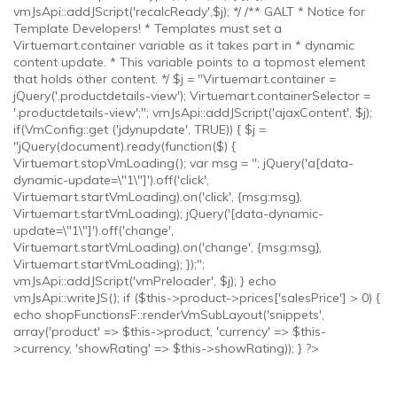
vmJsApi::addJScript('recalcReady',$j); */ /** GALT * Notice for
Template Developers! * Templates must set a
Virtuemart.container variable as it takes part in * dynamic
content update. * This variable points to a topmost element
that holds other content. */ $j = "Virtuemart.container =
jQuery('.productdetails-view'); Virtuemart.containerSelector =
'.productdetails-view';"; vmJsApi::addJScript('ajaxContent', $j);
if(VmConfig::get ('jdynupdate', TRUE)) { $j =
"jQuery(document).ready(function($) {
Virtuemart.stopVmLoading(); var msg = ''; jQuery('a[data-
dynamic-update=\"1\"]').off('click',
Virtuemart.startVmLoading).on('click', {msg:msg},
Virtuemart.startVmLoading); jQuery('[data-dynamic-
update=\"1\"]').off('change',
Virtuemart.startVmLoading).on('change', {msg:msg},
Virtuemart.startVmLoading); });";
vmJsApi::addJScript('vmPreloader', $j); } echo
vmJsApi::writeJS(); if ($this->product->prices['salesPrice'] > 0) {
echo shopFunctionsF::renderVmSubLayout('snippets',
array('product' => $this->product, 'currency' => $this-
>currency, 'showRating' => $this->showRating)); } ?>