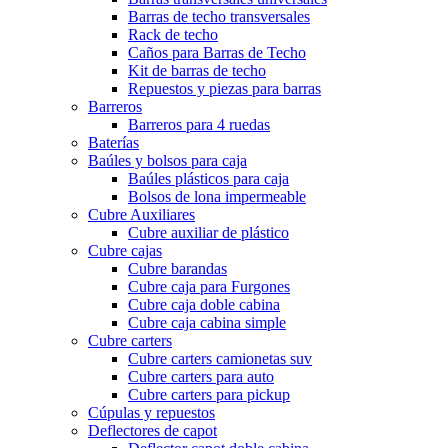
Barras de techo transversales
Rack de techo
Caños para Barras de Techo
Kit de barras de techo
Repuestos y piezas para barras
Barreros
Barreros para 4 ruedas
Baterías
Baúles y bolsos para caja
Baúles plásticos para caja
Bolsos de lona impermeable
Cubre Auxiliares
Cubre auxiliar de plástico
Cubre cajas
Cubre barandas
Cubre caja para Furgones
Cubre caja doble cabina
Cubre caja cabina simple
Cubre carters
Cubre carters camionetas suv
Cubre carters para auto
Cubre carters para pickup
Cúpulas y repuestos
Deflectores de capot