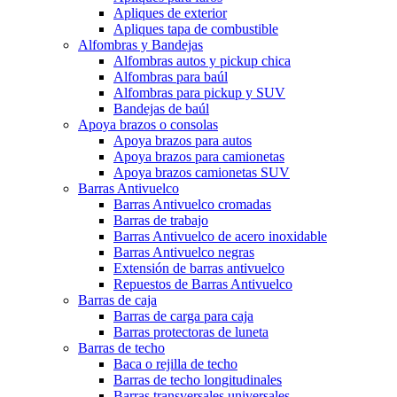
Apliques de exterior
Apliques tapa de combustible
Alfombras y Bandejas
Alfombras autos y pickup chica
Alfombras para baúl
Alfombras para pickup y SUV
Bandejas de baúl
Apoya brazos o consolas
Apoya brazos para autos
Apoya brazos para camionetas
Apoya brazos camionetas SUV
Barras Antivuelco
Barras Antivuelco cromadas
Barras de trabajo
Barras Antivuelco de acero inoxidable
Barras Antivuelco negras
Extensión de barras antivuelco
Repuestos de Barras Antivuelco
Barras de caja
Barras de carga para caja
Barras protectoras de luneta
Barras de techo
Baca o rejilla de techo
Barras de techo longitudinales
Barras transversales universales