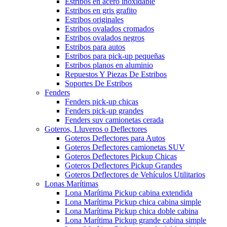
Estribos en acero inoxidable
Estribos en gris grafito
Estribos originales
Estribos ovalados cromados
Estribos ovalados negros
Estribos para autos
Estribos para pick-up pequeñas
Estribos planos en aluminio
Repuestos Y Piezas De Estribos
Soportes De Estribos
Fenders
Fenders pick-up chicas
Fenders pick-up grandes
Fenders suv camionetas cerada
Goteros, Lluveros o Deflectores
Goteros Deflectores para Autos
Goteros Deflectores camionetas SUV
Goteros Deflectores Pickup Chicas
Goteros Deflectores Pickup Grandes
Goteros Deflectores de Vehículos Utilitarios
Lonas Marítimas
Lona Marítima Pickup cabina extendida
Lona Marítima Pickup chica cabina simple
Lona Marítima Pickup chica doble cabina
Lona Marítima Pickup grande cabina simple