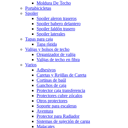
Moldura De Techo
Portabicicletas
Spoiler
Spoiler aleron traseros
Spoiler babero delantero
Spoiler faldón trasero
Spoiler laterales
Tapas para caja
Tapa rígida
Valijas y bolsos de techo
Organizador de valija
Valijas de techo en fibra
Varios
Adhesivos
Caretas y Rejillas de Careta
Cortinas de baúl
Ganchos de caja
Protector caja transferencia
Protectores cubre zócalos
Otros protectores
Soporte para escaleras
Aventura
Protector para Radiador
Sistemas de sujeción de carga
Malacates