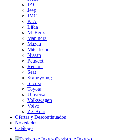
JAC
Jeep
JMC
KIA
Lifan
M. Benz
Mahindra
Mazda
Mitsubishi
Nissan
Peugeot
Renault
Seat
Ssangyoung
Suzuki
Toyota
Universal
Volkswagen
Volvo
ZX Auto
Ofertas y Descontinuados
Novedades
Catálogo
Registro e Ingreso