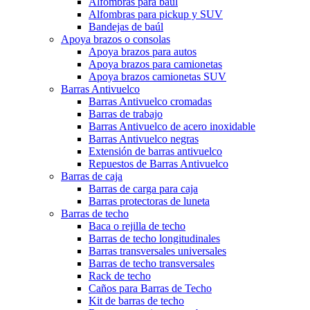
Alfombras para baúl
Alfombras para pickup y SUV
Bandejas de baúl
Apoya brazos o consolas
Apoya brazos para autos
Apoya brazos para camionetas
Apoya brazos camionetas SUV
Barras Antivuelco
Barras Antivuelco cromadas
Barras de trabajo
Barras Antivuelco de acero inoxidable
Barras Antivuelco negras
Extensión de barras antivuelco
Repuestos de Barras Antivuelco
Barras de caja
Barras de carga para caja
Barras protectoras de luneta
Barras de techo
Baca o rejilla de techo
Barras de techo longitudinales
Barras transversales universales
Barras de techo transversales
Rack de techo
Caños para Barras de Techo
Kit de barras de techo