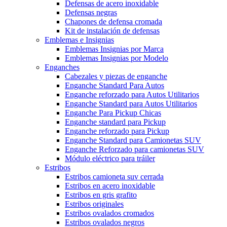
Defensas de acero inoxidable
Defensas negras
Chapones de defensa cromada
Kit de instalación de defensas
Emblemas e Insignias
Emblemas Insignias por Marca
Emblemas Insignias por Modelo
Enganches
Cabezales y piezas de enganche
Enganche Standard Para Autos
Enganche reforzado para Autos Utilitarios
Enganche Standard para Autos Utilitarios
Enganche Para Pickup Chicas
Enganche standard para Pickup
Enganche reforzado para Pickup
Enganche Standard para Camionetas SUV
Enganche Reforzado para camionetas SUV
Módulo eléctrico para tráiler
Estribos
Estribos camioneta suv cerrada
Estribos en acero inoxidable
Estribos en gris grafito
Estribos originales
Estribos ovalados cromados
Estribos ovalados negros