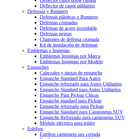
Deflector capot doble cabina
Deflector de capot utilitarios
Defensas y Bumpers
Defensas plásticas o Bumpers
Defensas cromadas
Defensas de acero inoxidable
Defensas negras
Chapones de defensa cromada
Kit de instalación de defensas
Emblemas e Insignias
Emblemas Insignias por Marca
Emblemas Insignias por Modelo
Enganches
Cabezales y piezas de enganche
Enganche Standard Para Autos
Enganche reforzado para Autos Utilitarios
Enganche Standard para Autos Utilitarios
Enganche Para Pickup Chicas
Enganche standard para Pickup
Enganche reforzado para Pickup
Enganche Standard para Camionetas SUV
Enganche Reforzado para camionetas SUV
Módulo eléctrico para tráiler
Estribos
Estribos camioneta suv cerrada