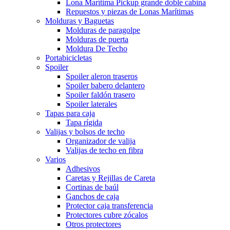
Lona Marítima Pickup grande doble cabina
Repuestos y piezas de Lonas Marítimas
Molduras y Baguetas
Molduras de paragolpe
Molduras de puerta
Moldura De Techo
Portabicicletas
Spoiler
Spoiler aleron traseros
Spoiler babero delantero
Spoiler faldón trasero
Spoiler laterales
Tapas para caja
Tapa rígida
Valijas y bolsos de techo
Organizador de valija
Valijas de techo en fibra
Varios
Adhesivos
Caretas y Rejillas de Careta
Cortinas de baúl
Ganchos de caja
Protector caja transferencia
Protectores cubre zócalos
Otros protectores