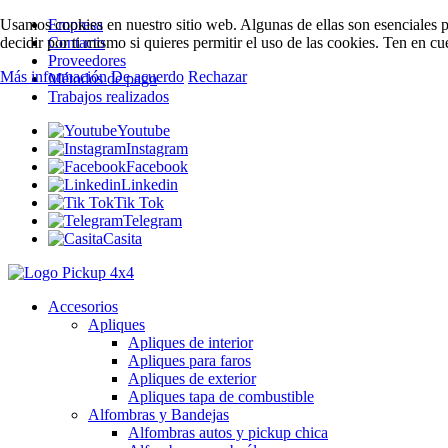
Usamos cookies en nuestro sitio web. Algunas de ellas son esenciales pa
Empresa
decidir por ti mismo si quieres permitir el uso de las cookies. Ten en c
Contacto
Proveedores
Más información
De acuerdo
Rechazar
Métodos de pago
Trabajos realizados
Youtube
Instagram
Facebook
Linkedin
Tik Tok
Telegram
Casita
Accesorios
Apliques
Apliques de interior
Apliques para faros
Apliques de exterior
Apliques tapa de combustible
Alfombras y Bandejas
Alfombras autos y pickup chica