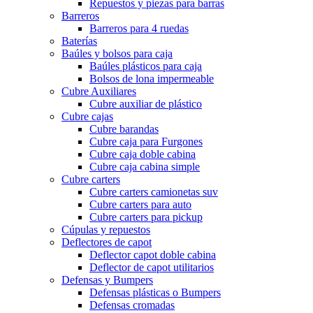
Repuestos y piezas para barras
Barreros
Barreros para 4 ruedas
Baterías
Baúles y bolsos para caja
Baúles plásticos para caja
Bolsos de lona impermeable
Cubre Auxiliares
Cubre auxiliar de plástico
Cubre cajas
Cubre barandas
Cubre caja para Furgones
Cubre caja doble cabina
Cubre caja cabina simple
Cubre carters
Cubre carters camionetas suv
Cubre carters para auto
Cubre carters para pickup
Cúpulas y repuestos
Deflectores de capot
Deflector capot doble cabina
Deflector de capot utilitarios
Defensas y Bumpers
Defensas plásticas o Bumpers
Defensas cromadas