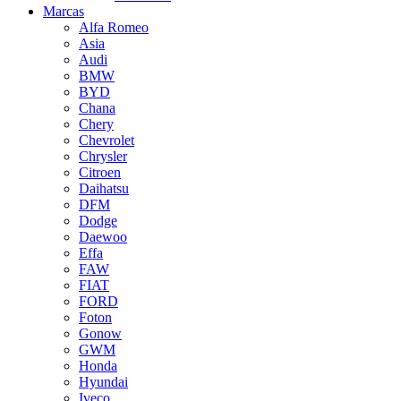
Marcas
Alfa Romeo
Asia
Audi
BMW
BYD
Chana
Chery
Chevrolet
Chrysler
Citroen
Daihatsu
DFM
Dodge
Daewoo
Effa
FAW
FIAT
FORD
Foton
Gonow
GWM
Honda
Hyundai
Iveco