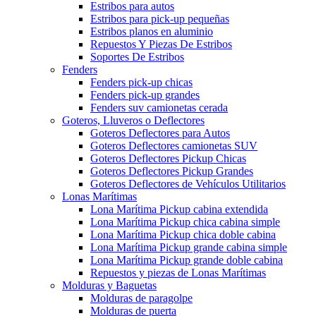
Estribos para autos
Estribos para pick-up pequeñas
Estribos planos en aluminio
Repuestos Y Piezas De Estribos
Soportes De Estribos
Fenders
Fenders pick-up chicas
Fenders pick-up grandes
Fenders suv camionetas cerada
Goteros, Lluveros o Deflectores
Goteros Deflectores para Autos
Goteros Deflectores camionetas SUV
Goteros Deflectores Pickup Chicas
Goteros Deflectores Pickup Grandes
Goteros Deflectores de Vehículos Utilitarios
Lonas Marítimas
Lona Marítima Pickup cabina extendida
Lona Marítima Pickup chica cabina simple
Lona Marítima Pickup chica doble cabina
Lona Marítima Pickup grande cabina simple
Lona Marítima Pickup grande doble cabina
Repuestos y piezas de Lonas Marítimas
Molduras y Baguetas
Molduras de paragolpe
Molduras de puerta