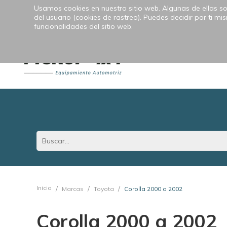
Usamos cookies en nuestro sitio web. Algunas de ellas son
Empresa
Contacto
Proveedores
Métodos
del usuario (cookies de rastreo). Puedes decidir por ti m
funcionalidades del sitio web.
ACC
Inicio
Marcas
Toyota
Corolla 2000 a 2002
Corolla 2000 a 2002