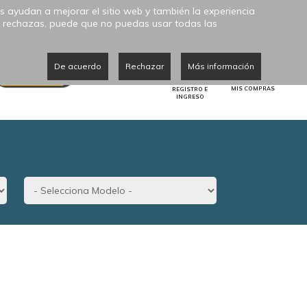
s ayudan a mejorar el sitio web y también la experiencia
 las rechazas, puede que no puedas usar todas las
0
De acuerdo
Rechazar
Más información
NOVEDADES
CATÁLOGO
MIS COMPRAS
REGISTRO E
INGRESO