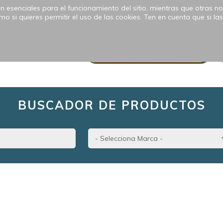
 esenciales para el funcionamiento del sitio, mientras que otras no
 de pago
TRABAJOS REALIZADOS
ismo si quieres permitir el uso de las cookies. Ten en cuenta que si
ESORIOS
MARCAS
OFERTAS Y DESCONTINUADOS
BUSCADOR DE PRODUCTOS