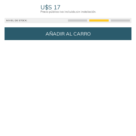
U$S 17
Precio público iva incluido, sin instalación.
NIVEL DE STOCK:
AÑADIR AL CARRO