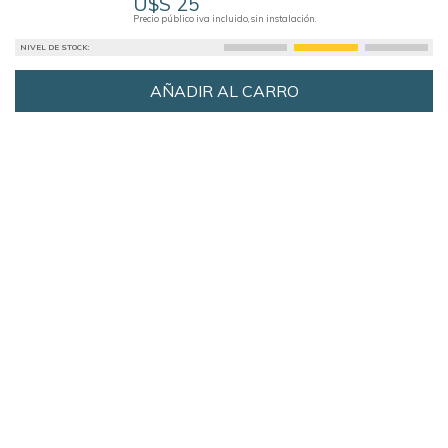
U$S 25
Precio público iva incluido, sin instalación.
NIVEL DE STOCK:
AÑADIR AL CARRO