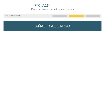
U$S 240
Precio público iva incluido, sin instalación.
NIVEL DE STOCK:
AÑADIR AL CARRO